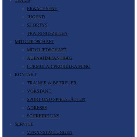
TEAMS
ERWACHSENE
JUGEND
SHORTYS
TRAININGSZEITEN
MITGLIEDSCHAFT
MITGLIEDSCHAFT
AUFNAHMEANTRAG
FORMULAR PROBETRAINING
KONTAKT
TRAINER & BETREUER
VORSTAND
SPORT UND SPIELSTÄTTEN
ADRESSE
SCHREIBE UNS
SERVICE
VERANSTALTUNGEN