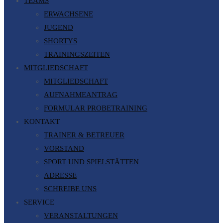
TEAMS
ERWACHSENE
JUGEND
SHORTYS
TRAININGSZEITEN
MITGLIEDSCHAFT
MITGLIEDSCHAFT
AUFNAHMEANTRAG
FORMULAR PROBETRAINING
KONTAKT
TRAINER & BETREUER
VORSTAND
SPORT UND SPIELSTÄTTEN
ADRESSE
SCHREIBE UNS
SERVICE
VERANSTALTUNGEN