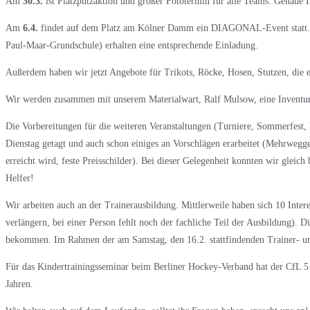
Am
30.3.
ist Platzputzaktion und großer Fototermin für alle Teams. Genaue In
Am
6.4.
findet auf dem Platz am Kölner Damm ein DIAGONAL-Event statt. U
Paul-Maar-Grundschule) erhalten eine entsprechende Einladung.
Außerdem haben wir jetzt Angebote für Trikots, Röcke, Hosen, Stutzen, die 
Wir werden zusammen mit unserem Materialwart, Ralf Mulsow, eine Inventur d
Die Vorbereitungen für die weiteren Veranstaltungen (Turniere, Sommerfe
Dienstag getagt und auch schon einiges an Vorschlägen erarbeitet (Mehrwegg
erreicht wird, feste Preisschilder). Bei dieser Gelegenheit konnten wir gle
Helfer!
Wir arbeiten auch an der Trainerausbildung. Mittlerweile haben sich 10 Inte
verlängern, bei einer Person fehlt noch der fachliche Teil der Ausbildung). 
bekommen. Im Rahmen der am Samstag, den 16.2. stattfindenden Trainer- un
Für das Kindertrainingsseminar beim Berliner Hockey-Verband hat der CfL 5 T
Jahren.