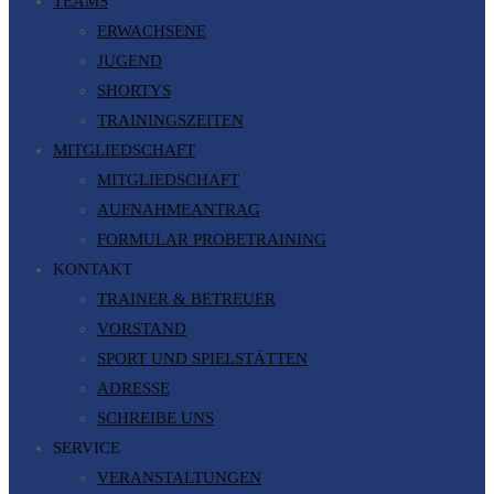
TEAMS
ERWACHSENE
JUGEND
SHORTYS
TRAININGSZEITEN
MITGLIEDSCHAFT
MITGLIEDSCHAFT
AUFNAHMEANTRAG
FORMULAR PROBETRAINING
KONTAKT
TRAINER & BETREUER
VORSTAND
SPORT UND SPIELSTÄTTEN
ADRESSE
SCHREIBE UNS
SERVICE
VERANSTALTUNGEN