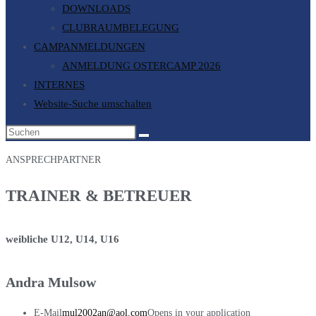
DOWNLOADS
CLUBRAUMBELEGUNG
CAMPANMELDUNGEN
ANMELDUNG OSTERCAMP 2026
INTERNES
Website-Suche umschalten
ANSPRECHPARTNER
TRAINER & BETREUER
weibliche U12, U14, U16
Andra Mulsow
E-Mail
mul2002an@aol.com
Opens in your application