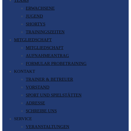
TEAMS
ERWACHSENE
JUGEND
SHORTYS
TRAININGSZEITEN
MITGLIEDSCHAFT
MITGLIEDSCHAFT
AUFNAHMEANTRAG
FORMULAR PROBETRAINING
KONTAKT
TRAINER & BETREUER
VORSTAND
SPORT UND SPIELSTÄTTEN
ADRESSE
SCHREIBE UNS
SERVICE
VERANSTALTUNGEN