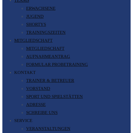
TEAMS
ERWACHSENE
JUGEND
SHORTYS
TRAININGSZEITEN
MITGLIEDSCHAFT
MITGLIEDSCHAFT
AUFNAHMEANTRAG
FORMULAR PROBETRAINING
KONTAKT
TRAINER & BETREUER
VORSTAND
SPORT UND SPIELSTÄTTEN
ADRESSE
SCHREIBE UNS
SERVICE
VERANSTALTUNGEN