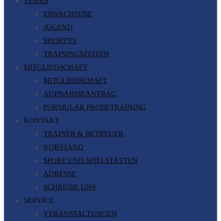
TEAMS
ERWACHSENE
JUGEND
SHORTYS
TRAININGSZEITEN
MITGLIEDSCHAFT
MITGLIEDSCHAFT
AUFNAHMEANTRAG
FORMULAR PROBETRAINING
KONTAKT
TRAINER & BETREUER
VORSTAND
SPORT UND SPIELSTÄTTEN
ADRESSE
SCHREIBE UNS
SERVICE
VERANSTALTUNGEN