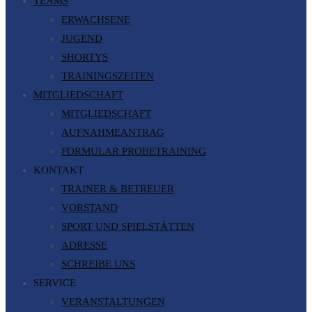
TEAMS
ERWACHSENE
JUGEND
SHORTYS
TRAININGSZEITEN
MITGLIEDSCHAFT
MITGLIEDSCHAFT
AUFNAHMEANTRAG
FORMULAR PROBETRAINING
KONTAKT
TRAINER & BETREUER
VORSTAND
SPORT UND SPIELSTÄTTEN
ADRESSE
SCHREIBE UNS
SERVICE
VERANSTALTUNGEN