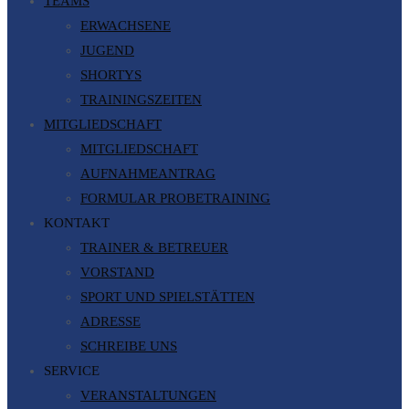
TEAMS
ERWACHSENE
JUGEND
SHORTYS
TRAININGSZEITEN
MITGLIEDSCHAFT
MITGLIEDSCHAFT
AUFNAHMEANTRAG
FORMULAR PROBETRAINING
KONTAKT
TRAINER & BETREUER
VORSTAND
SPORT UND SPIELSTÄTTEN
ADRESSE
SCHREIBE UNS
SERVICE
VERANSTALTUNGEN