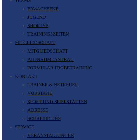
TEAMS
ERWACHSENE
JUGEND
SHORTYS
TRAININGSZEITEN
MITGLIEDSCHAFT
MITGLIEDSCHAFT
AUFNAHMEANTRAG
FORMULAR PROBETRAINING
KONTAKT
TRAINER & BETREUER
VORSTAND
SPORT UND SPIELSTÄTTEN
ADRESSE
SCHREIBE UNS
SERVICE
VERANSTALTUNGEN