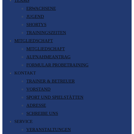
TEAMS
ERWACHSENE
JUGEND
SHORTYS
TRAININGSZEITEN
MITGLIEDSCHAFT
MITGLIEDSCHAFT
AUFNAHMEANTRAG
FORMULAR PROBETRAINING
KONTAKT
TRAINER & BETREUER
VORSTAND
SPORT UND SPIELSTÄTTEN
ADRESSE
SCHREIBE UNS
SERVICE
VERANSTALTUNGEN